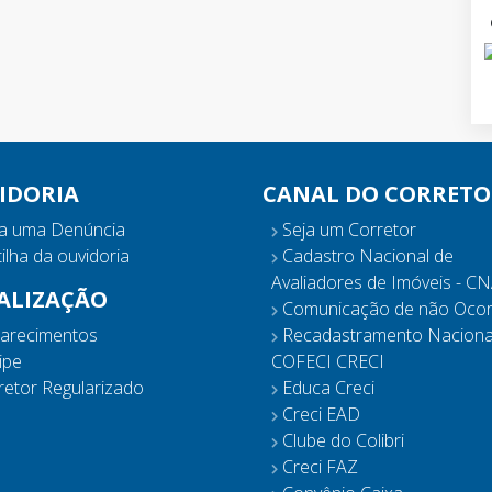
IDORIA
CANAL DO CORRETO
a uma Denúncia
Seja um Corretor
ilha da ouvidoria
Cadastro Nacional de
Avaliadores de Imóveis - CN
CALIZAÇÃO
Comunicação de não Ocor
larecimentos
Recadastramento Naciona
ipe
COFECI CRECI
etor Regularizado
Educa Creci
Creci EAD
Clube do Colibri
Creci FAZ