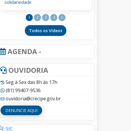
solidariedade
1
2
3
4
5
Todos os Vídeos
AGENDA -
OUVIDORIA
Seg à Sex das 8h às 17h
(81) 99407-9536
ouvidoria@crecipe.gov.br
DENUNCIE AQUI