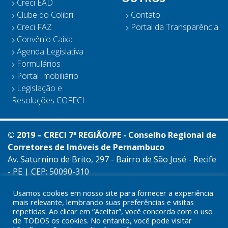
Creci EAD
Clube do Colibri
Contato
Creci FAZ
Portal da Transparência
Convênio Caixa
Agenda Legislativa
Formulários
Portal Imobiliário
Legislação e
Resoluções COFECI
© 2019 – CRECI 7ª REGIÃO/PE - Conselho Regional de
Corretores de Imóveis de Pernambuco
Av. Saturnino de Brito, 297 - Bairro de São José - Recife
- PE | CEP: 50090-310
Telefone: (81) 3180-4671
Usamos cookies em nosso site para fornecer a experiência
Horário de expediente: de segunda à sexta das 8h às
mais relevante, lembrando suas preferências e visitas
17h
repetidas. Ao clicar em “Aceitar”, você concorda com o uso
CNPJ: 11.005.444/0001-36
de TODOS os cookies. No entanto, você pode visitar