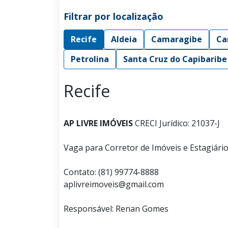
Filtrar por localização
Recife
Aldeia
Camaragibe
Ca
Petrolina
Santa Cruz do Capibaribe
Recife
AP LIVRE IMÓVEIS
CRECI Jurídico: 21037-J
Vaga para Corretor de Imóveis e Estagiári
Contato: (81) 99774-8888
aplivreimoveis@gmail.com
Responsável: Renan Gomes