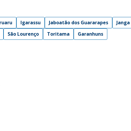
ruaru
Igarassu
Jaboatão dos Guararapes
Janga
São Lourenço
Toritama
Garanhuns
o