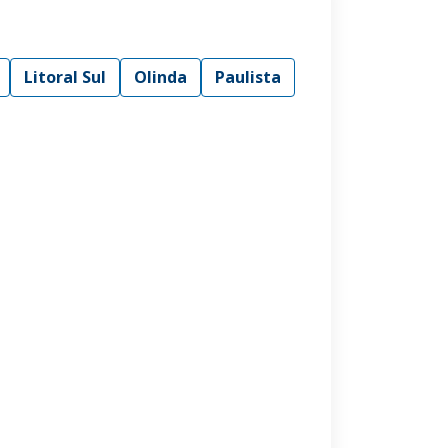
Litoral Sul
Olinda
Paulista