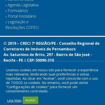
Agenda Legislativa
Formulários
Portal Imobiliário
Legislação e
Resoluções COFECI
© 2019 – CRECI 7ª REGIÃO/PE - Conselho Regional de
Corretores de Imóveis de Pernambuco
Av. Saturnino de Brito, 297 - Bairro de São José -
Recife - PE | CEP: 50090-310
Telefone: (81) 3180-4671
Usamos cookies em nosso site para fornecer a experiência
Horário de expediente: de segunda à sexta das 8h
mais relevante, lembrando suas preferências e visitas
às 17h
repetidas. Ao clicar em “Aceitar”, você concorda com o uso
de TODOS os cookies. No entanto, você pode visitar
CNPJ: 11.005.444/0001-36
"Configurações de cookies" para fornecer um
consentimento controlado.
Leia Mais
Aceitar
Desenvolvido pela