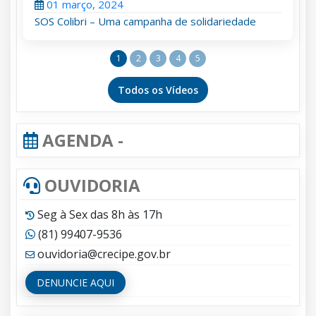
olidariedade
1
2
3
4
5
Todos os Vídeos
AGENDA -
OUVIDORIA
Seg à Sex das 8h às 17h
(81) 99407-9536
ouvidoria@crecipe.gov.br
DENUNCIE AQUI