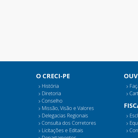
O CRECI-PE
OUV
História
Faç
Diretoria
Cart
Conselho
FIS
Missão, Visão e Valores
Delegacias Regionais
Esc
Consulta dos Corretores
Equ
Licitações e Editais
Corr
Departamentos