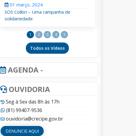
01 março, 2024
SOS Colibri – Uma campanha de
solidariedade
1
2
3
4
5
Todos os Vídeos
AGENDA -
OUVIDORIA
Seg à Sex das 8h às 17h
(81) 99407-9536
ouvidoria@crecipe.gov.br
DENUNCIE AQUI