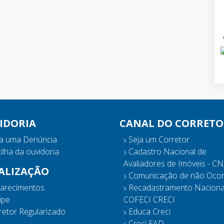
IDORIA
CANAL DO CORRETO
a uma Denúncia
Seja um Corretor
ilha da ouvidoria
Cadastro Nacional de
Avaliadores de Imóveis - CN
CALIZAÇÃO
Comunicação de não Ocor
larecimentos
Recadastramento Naciona
ipe
COFECI CRECI
etor Regularizado
Educa Creci
Creci EAD