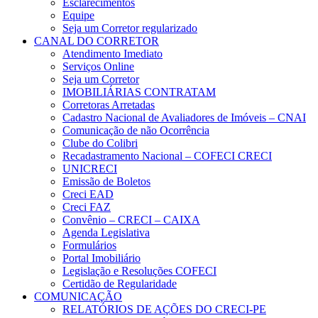
Esclarecimentos
Equipe
Seja um Corretor regularizado
CANAL DO CORRETOR
Atendimento Imediato
Serviços Online
Seja um Corretor
IMOBILIÁRIAS CONTRATAM
Corretoras Arretadas
Cadastro Nacional de Avaliadores de Imóveis – CNAI
Comunicação de não Ocorrência
Clube do Colibri
Recadastramento Nacional – COFECI CRECI
UNICRECI
Emissão de Boletos
Creci EAD
Creci FAZ
Convênio – CRECI – CAIXA
Agenda Legislativa
Formulários
Portal Imobiliário
Legislação e Resoluções COFECI
Certidão de Regularidade
COMUNICAÇÃO
RELATÓRIOS DE AÇÕES DO CRECI-PE