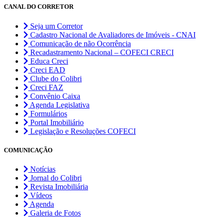
CANAL DO CORRETOR
Seja um Corretor
Cadastro Nacional de Avaliadores de Imóveis - CNAI
Comunicação de não Ocorrência
Recadastramento Nacional – COFECI CRECI
Educa Creci
Creci EAD
Clube do Colibri
Creci FAZ
Convênio Caixa
Agenda Legislativa
Formulários
Portal Imobiliário
Legislação e Resoluções COFECI
COMUNICAÇÃO
Notícias
Jornal do Colibri
Revista Imobiliária
Vídeos
Agenda
Galeria de Fotos